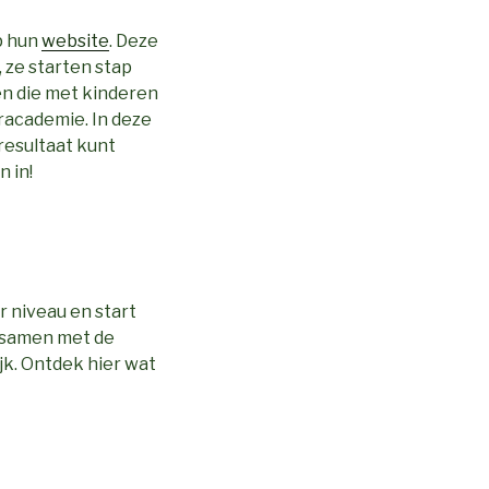
p hun
website
. Deze
 ze starten stap
en die met kinderen
uracademie. In deze
resultaat kunt
n in!
r niveau en start
k samen met de
jk. Ontdek hier wat