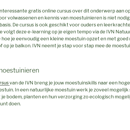
interessante gratis online cursus over dit onderwerp aan o
voor volwassenen en kennis van moestuinieren is niet nodig,
 basis. De cursus is ook geschikt voor ouders en leerkracht
 Je volgt deze e-learning op je eigen tempo via de IVN Natu
je hoe je eenvoudig een kleine moestuin opzet en met goed 
 of op je balkon. IVN neemt je stap voor stap mee de moestui
 moestuinieren
ursus
van de IVN breng je jouw moestuinskills naar een hoge
estuin. In een natuurlijke moestuin werk je zoveel mogelij
t je bodem, planten en hun verzorging zo ecologisch mogeli
kunt doen.