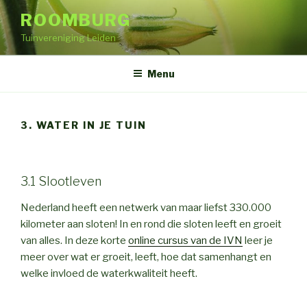
Naar
ROOMBURG
de
Tuinvereniging Leiden
inhoud
springen
Menu
3. WATER IN JE TUIN
3.1 Slootleven
Nederland heeft een netwerk van maar liefst 330.000
kilometer aan sloten! In en rond die sloten leeft en groeit
van alles. In deze korte
online cursus van de IVN
leer je
meer over wat er groeit, leeft, hoe dat samenhangt en
welke invloed de waterkwaliteit heeft.