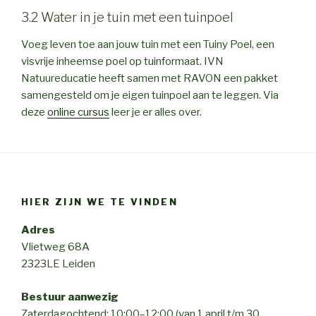
3.2 Water in je tuin met een tuinpoel
Voeg leven toe aan jouw tuin met een Tuiny Poel, een
visvrije inheemse poel op tuinformaat. IVN
Natuureducatie heeft samen met RAVON een pakket
samengesteld om je eigen tuinpoel aan te leggen. Via
deze
online cursus
leer je er alles over.
HIER ZIJN WE TE VINDEN
Adres
Vlietweg 68A
2323LE Leiden
Bestuur aanwezig
Zaterdagochtend: 10:00–12:00 (van 1 april t/m 30