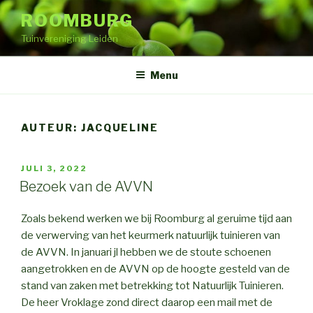
Naar
ROOMBURG
de
Tuinvereniging Leiden
inhoud
springen
Menu
AUTEUR:
JACQUELINE
GEPLAATST
JULI 3, 2022
OP
Bezoek van de AVVN
Zoals bekend werken we bij Roomburg al geruime tijd aan
de verwerving van het keurmerk natuurlijk tuinieren van
de AVVN. In januari jl hebben we de stoute schoenen
aangetrokken en de AVVN op de hoogte gesteld van de
stand van zaken met betrekking tot Natuurlijk Tuinieren.
De heer Vroklage zond direct daarop een mail met de